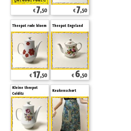
7
7
,50
,50
€
€
Theepot rode bloem
Theepot Engeland
17
6
,50
,50
€
€
Kleine theepot
Keukenschort
Colditz