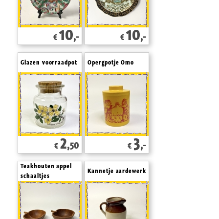
10
10
,-
,-
€
€
Glazen voorraadpot
Opergpotje Omo
2
3
,50
,-
€
€
Teakhouten appel
Kannetje aardewerk
schaaltjes