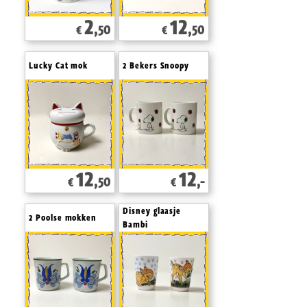
2
12
,50
,50
€
€
Lucky Cat mok
2 Bekers Snoopy
12
12
,50
,-
€
€
Disney glaasje
2 Poolse mokken
Bambi