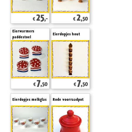
25
2
,-
,50
€
€
Eierwarmers
Eierdopjes hout
paddestoel
7
7
,50
,50
€
€
Eierdopjes melkglas
Rode voorraadpot