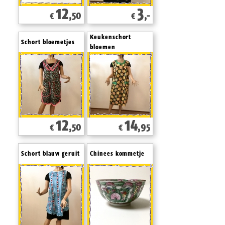
12
3
,50
,-
€
€
Keukenschort
Schort bloemetjes
bloemen
12
14
,50
,95
€
€
Schort blauw geruit
Chinees kommetje