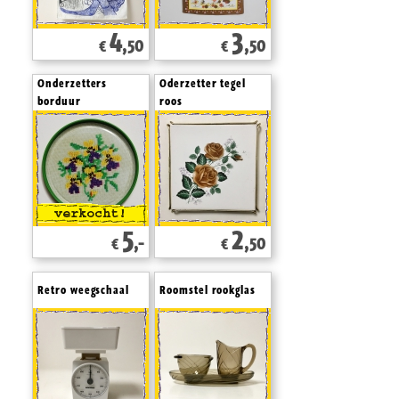
4
3
,50
,50
€
€
Onderzetters
Oderzetter tegel
borduur
roos
5
2
,-
,50
€
€
Retro weegschaal
Roomstel rookglas