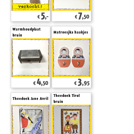
5
7
,-
,50
€
€
Warmhoudplaat
Matroesjka haakjes
bruin
4
3
,50
,95
€
€
Theedoek Tirol
Theedoek Jane Avril
bruin