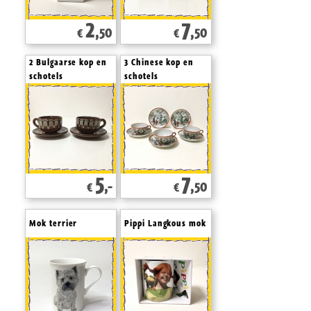
2
7
,50
,50
€
€
2 Bulgaarse kop en
3 Chinese kop en
schotels
schotels
5
7
,-
,50
€
€
Mok terrier
Pippi Langkous mok