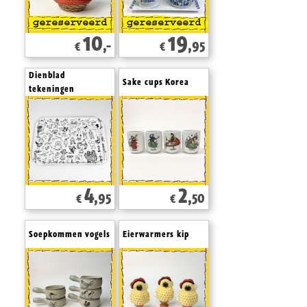
10
19
,-
,95
€
€
Dienblad
Sake cups Korea
tekeningen
4
2
,95
,50
€
€
Soepkommen vogels
Eierwarmers kip