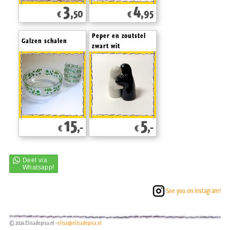
3
4
,50
,95
€
€
Peper en zoutstel
Galzen schalen
zwart wit
15
5
,-
,-
€
€
See you on Instagram!
© 2024 Elisadepisa.nl -
elisa@elisadepisa.nl