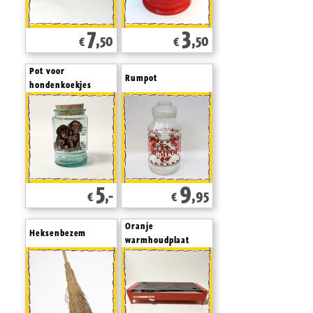
7
3
,50
,50
€
€
Pot voor
Rumpot
hondenkoekjes
5
9
,-
,95
€
€
Oranje
Heksenbezem
warmhoudplaat