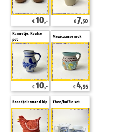
10
7
,-
,50
€
€
Kannetje, Keulse
Mexicaanse mok
pot
10
4
,-
,95
€
€
Brood/eiermand kip
Thee/koffie set