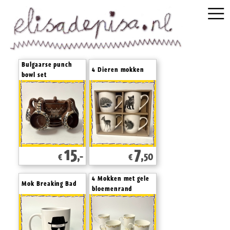
Bulgaarse punch
4 Dieren mokken
bowl set
15
7
,-
,50
€
€
4 Mokken met gele
Mok Breaking Bad
bloemenrand