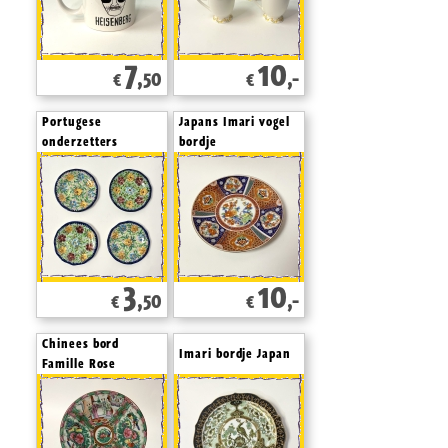
7
10
,50
,-
€
€
Portugese
Japans Imari vogel
onderzetters
bordje
3
10
,50
,-
€
€
Chinees bord
Imari bordje Japan
Famille Rose