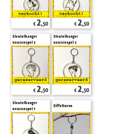
2
2
,50
,50
€
€
Sleutelhanger
Sleutelhanger
neuzenspel 3
neuzenspel 2
2
2
,50
,50
€
€
Sleutelhanger
Eiffeltoren
neuzenspel 1