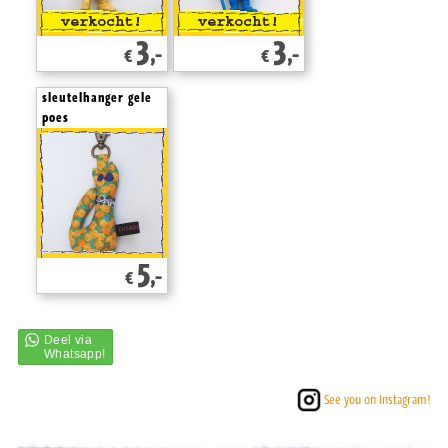
3
3
,-
,-
€
€
sleutelhanger gele
poes
5
,-
€
See you on Instagram!