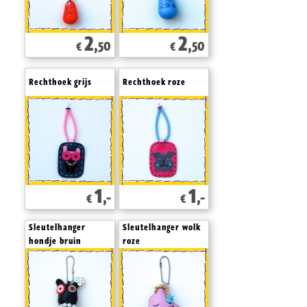
2
2
,50
,50
€
€
Rechthoek grijs
Rechthoek roze
1
1
,-
,-
€
€
Sleutelhanger
Sleutelhanger wolk
hondje bruin
roze