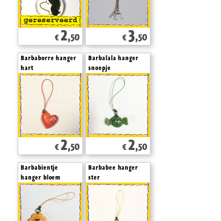
2
3
,50
,50
€
€
Barbaborre hanger
Barbalala hanger
hart
snoepje
2
2
,50
,50
€
€
Barbabientje
Barbabee hanger
hanger bloem
ster