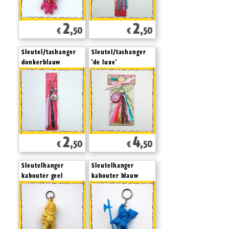
2
2
,50
,50
€
€
Sleutel/tashanger
Sleutel/tashanger
donkerblauw
'de luxe'
2
4
,50
,50
€
€
Sleutelhanger
Sleutelhanger
kabouter geel
kabouter blauw