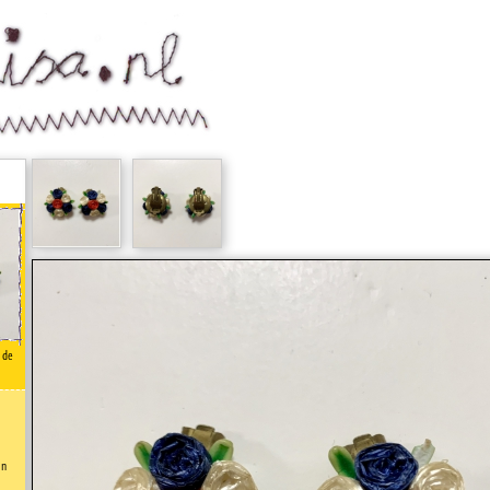
n de
an