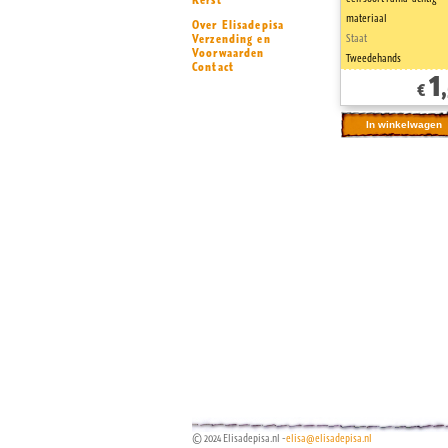
Kerst
materiaal
Over Elisadepisa
Verzending en
Staat
Voorwaarden
Tweedehands
Contact
1
€
© 2024 Elisadepisa.nl -
elisa@elisadepisa.nl