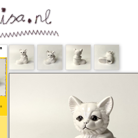
in
en