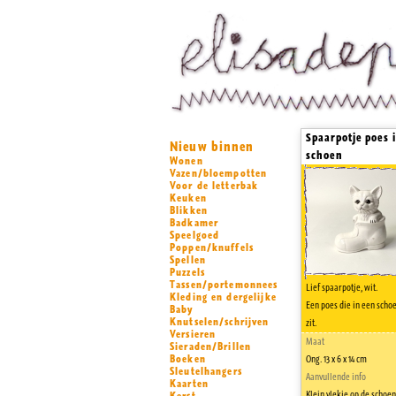
Spaarpotje poes 
Nieuw binnen
schoen
Wonen
Vazen/bloempotten
Voor de letterbak
Keuken
Blikken
Badkamer
Speelgoed
Poppen/knuffels
Spellen
Puzzels
Tassen/portemonnees
Lief spaarpotje, wit.
Kleding en dergelijke
Een poes die in een scho
Baby
Knutselen/schrijven
zit.
Versieren
Maat
Sieraden/Brillen
Boeken
Ong. 13 x 6 x 14 cm
Sleutelhangers
Aanvullende info
Kaarten
Klein vlekje op de schoen