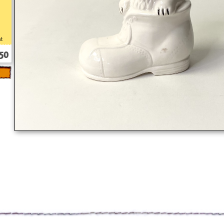
at
,50