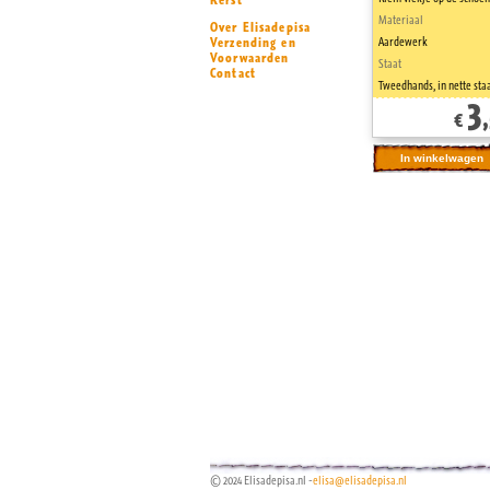
Kerst
Materiaal
Over Elisadepisa
Verzending en
Aardewerk
Voorwaarden
Staat
Contact
Tweedhands, in nette sta
3
€
© 2024 Elisadepisa.nl -
elisa@elisadepisa.nl