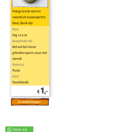
Vintage broche met een
romantisch vrouwenportret.
Ovaal, Barok stijl.
Maat
Ong. 4 x 3 cm
Aanvullende info
Met wat hele kleine
gebruikerssporen, maar niet
storend.
Materiaal
Plastic
Staat
Tweedehands
1
,-
€