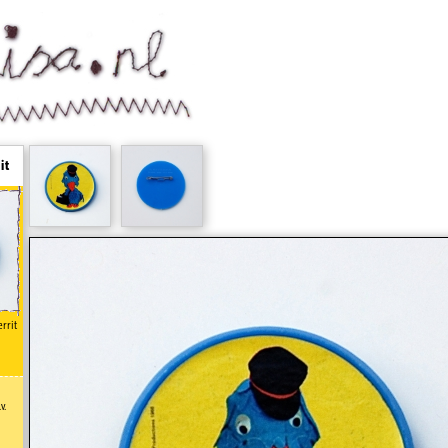
it
rrit
v.