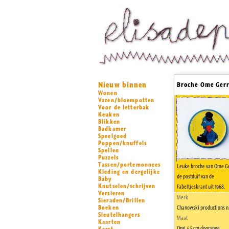
Nieuw binnen
Broche Ome Gerr
Wonen
Vazen/bloempotten
Voor de letterbak
Keuken
Blikken
Badkamer
Speelgoed
Poppen/knuffels
Spellen
Puzzels
Tassen/portemonnees
Leuke broche van Ome Ge
Kleding en dergelijke
de postduif van de
Baby
Knutselen/schrijven
Fabeltjeskrant uit 1968.
Versieren
Merk
Sieraden/Brillen
Boeken
Chanowski productions n.
Sleutelhangers
Maat
Kaarten
Ong. 4,5 cm doorsnee