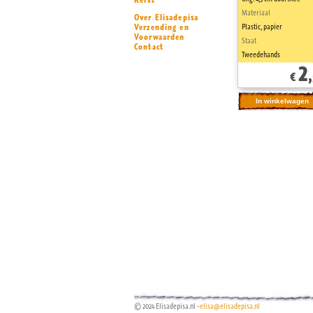
Kerst
Materiaal
Over Elisadepisa
Verzending en
Plastic, papier
Voorwaarden
Staat
Contact
Tweedehands
2
€
© 2024 Elisadepisa.nl -
elisa@elisadepisa.nl