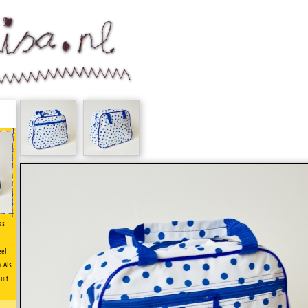
as
eel
. Als
uit