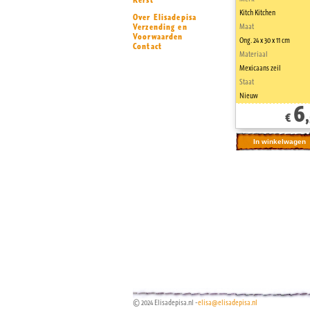
Kerst
Kitch Kitchen
Over Elisadepisa
Verzending en
Maat
Voorwaarden
Ong. 24 x 30 x 11 cm
Contact
Materiaal
Mexicaans zeil
Staat
Nieuw
6
€
© 2024 Elisadepisa.nl -
elisa@elisadepisa.nl