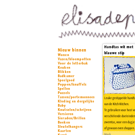
Handtas wit met
Nieuw binnen
blauwe stip
Wonen
Vazen/bloempotten
Voor de letterbak
Keuken
Blikken
Badkamer
Speelgoed
Poppen/knuffels
Spellen
Puzzels
Tassen/portemonnees
Leuke gestippelde handt
Kleding en dergelijke
van de Kitch Kitchen.
Baby
Knutselen/schrijven
Te gebruiken voor heel v
Versieren
verschillende doeleinden
Sieraden/Brillen
Boeken
zwemtas, voor een dagje 
Sleutelhangers
of gewoon even shoppen.
Kaarten
Merk